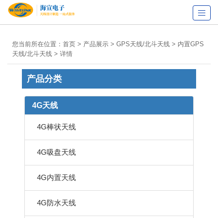
Toggl
navig
您当前所在位置：
首页
>
产品展示
> GPS天线/北斗天线 > 内置GPS
天线/北斗天线 > 详情
产品分类
4G天线
4G棒状天线
4G吸盘天线
4G内置天线
4G防水天线