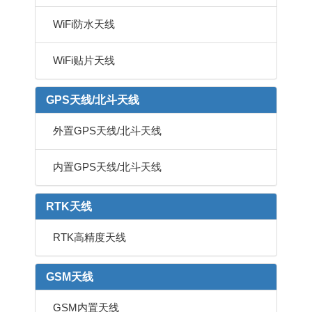
WiFi防水天线
WiFi贴片天线
GPS天线/北斗天线
外置GPS天线/北斗天线
内置GPS天线/北斗天线
RTK天线
RTK高精度天线
GSM天线
GSM内置天线