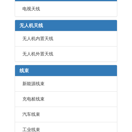
电视天线
无人机天线
无人机内置天线
无人机外置天线
线束
新能源线束
充电桩线束
汽车线束
工业线束