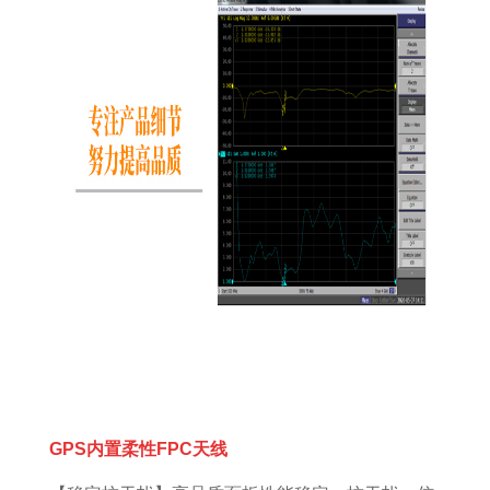
GPS内置柔性FPC天线