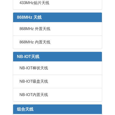
433MHz贴片天线
868MHz 天线
868MHz 外置天线
868MHz 内置天线
NB-IOT天线
NB-IOT棒状天线
NB-IOT吸盘天线
NB-IOT内置天线
组合天线