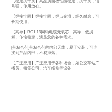
【稳定抗干扰】高品质面板性能稳定，抗干扰，信
号强，使用放心。
【焊接牢固】焊接牢固，焊点光滑，经久耐磨，可
长期使用。
【高导】RG1.13同轴电缆无氧芯，高导、低损
耗、传输稳定，满足您的各种需求。
[带粘合剂]带粘合剂的内部天线，易于安装，可连
接到产品内部，不易掉落。
【广泛应用】广泛应用于各种场合，如公交车站广
播员、租赁公司、汽车维修等设备