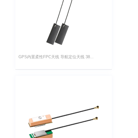
GPS内置柔性FPC天线 导航定位天线 38...