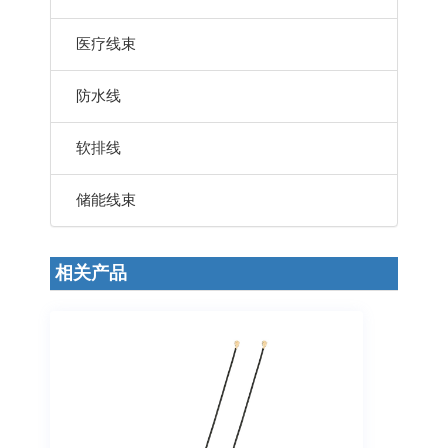
医疗线束
防水线
软排线
储能线束
相关产品