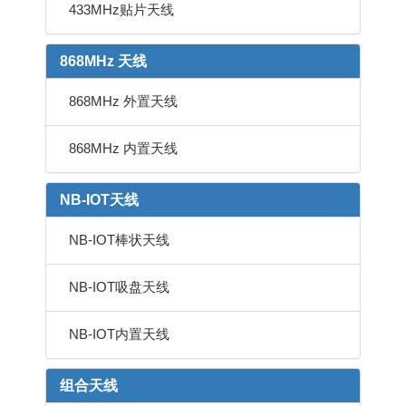
433MHz贴片天线
868MHz 天线
868MHz 外置天线
868MHz 内置天线
NB-IOT天线
NB-IOT棒状天线
NB-IOT吸盘天线
NB-IOT内置天线
组合天线