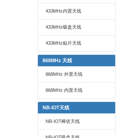
433MHz内置天线
433MHz吸盘天线
433MHz贴片天线
868MHz 天线
868MHz 外置天线
868MHz 内置天线
NB-IOT天线
NB-IOT棒状天线
NB-IOT吸盘天线