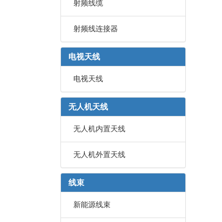
射频线缆
射频线连接器
电视天线
电视天线
无人机天线
无人机内置天线
无人机外置天线
线束
新能源线束