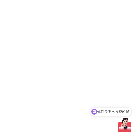
你们是怎么收费的呢