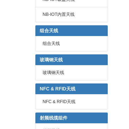
NB-IOT内置天线
组合天线
组合天线
玻璃钢天线
玻璃钢天线
NFC & RFID天线
NFC & RFID天线
射频线缆组件