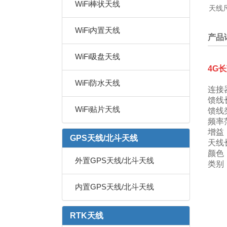
WiFi棒状天线
天线
WiFi内置天线
产品
WiFi吸盘天线
4G
WiFi防水天线
连接
馈线
WiFi贴片天线
馈线
频率范
增益：
GPS天线/北斗天线
天线
颜色
外置GPS天线/北斗天线
类别
内置GPS天线/北斗天线
RTK天线